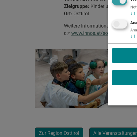
Zielgruppe:
Kinder und Jugendlic
Not
Ort:
Osttirol
↓
1
Ana
Weitere Informationen zum Kursp
Ana
👉
www.innos.at/sommer-uni-ostt
↓
1
Zur Region Osttirol
Alle Veranstaltunge