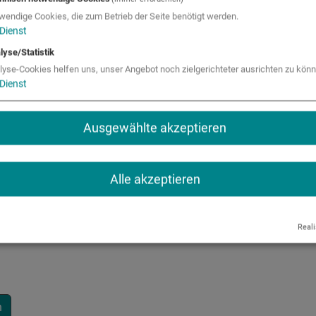
he von 8 bis 18 Jahren
wendige Cookies, die zum Betrieb der Seite benötigt werden.
Dienst
lyse/Statistik
rogramm und zur Anmeldung finden Sie unter:
lyse-Cookies helfen uns, unser Angebot noch zielgerichteter ausrichten zu könn
irol/
Dienst
Ausgewählte akzeptieren
Alle akzeptieren
Reali
n