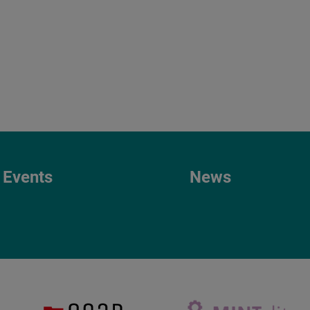
Events
News