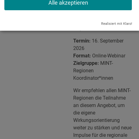
Alle akzeptieren
empfohlen, um vom
direkten Dialog und den
Diskussionen bestmöglich
Realisiert mit Klaro!
zu profitieren.
Termin:
16. September
2026
Format:
Online-Webinar
Zielgruppe:
MINT-
Regionen
Koordinator*innen
Wir empfehlen allen MINT-
Regionen die Teilnahme
an diesem Angebot, um
die eigene
Wirkungsorientierung
weiter zu stärken und neue
Impulse für die regionale