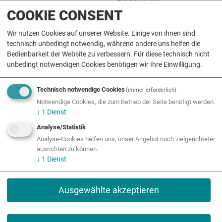
weiterentwickeln, ihre
COOKIE CONSENT
Erfolge sichtbar machen
und die gewonnenen
Wir nutzen Cookies auf unserer Website. Einige von ihnen sind
technisch unbedingt notwendig, während andere uns helfen die
Erkenntnisse für
Bedienbarkeit der Website zu verbessern. Für diese technisch nicht
zukünftige strategische
unbedingt notwendigen Cookies benötigen wir Ihre Einwilligung.
Entscheidungen nutzen
können.
Technisch notwendige Cookies
(immer erforderlich)
Neben der Vorstellung des
Notwendige Cookies, die zum Betrieb der Seite benötigt werden.
↓
1
Dienst
Tools bietet das Webinar
die Möglichkeit, offene
Analyse/Statistik
Fragen direkt mit den
Analyse-Cookies helfen uns, unser Angebot noch zielgerichteter
Expert*innen zu
ausrichten zu können.
↓
1
Dienst
besprechen und sich mit
anderen MINT-Regionen
auszutauschen. Die
Ausgewählte akzeptieren
Veranstaltung wird
aufgezeichnet, eine Live-
Teilnahme wird jedoch