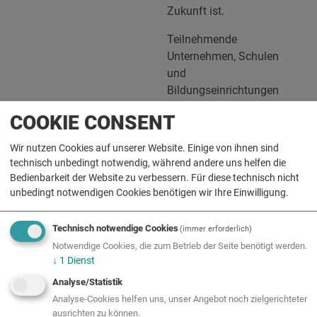
Zukunft ist.
Teilnehmende
Unternehmen, Schulen
und
Bildungseinrichtungen
profitieren von:
COOKIE CONSENT
Sichtbarkeit und
Wir nutzen Cookies auf unserer Website. Einige von ihnen sind
Vernetzung
technisch unbedingt notwendig, während andere uns helfen die
Begeisterung für
Bedienbarkeit der Website zu verbessern. Für diese technisch nicht
Technik &
unbedingt notwendigen Cookies benötigen wir Ihre Einwilligung.
Wissenschaft
Förderung von
Technisch notwendige Cookies
(immer erforderlich)
Nachwuchs und
Notwendige Cookies, die zum Betrieb der Seite benötigt werden.
zukunftsorientierten
↓
1
Dienst
Talenten
Analyse/Statistik
Die Veranstaltung ist
Analyse-Cookies helfen uns, unser Angebot noch zielgerichteter
ausrichten zu können.
kostenlos und richtet sich