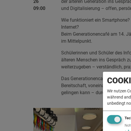
26
der älteren Generation ins Gesprä
09:00
und Digitalisierung – offen, pers
Wie funktioniert ein Smartphone?
Internet?
Beim Generationencafé am 14. Jän
im Mittelpunkt.
Schülerinnen und Schüler des Inf
älteren Menschen ins Gespräch z
weiterzugeben – verständlich, pr
Das Generationencafé ist kein Vo
COOK
Bereitschaft, voneinander zu lerne
Wir nutzen C
gelingen kann – durch Zuhören, A
während ander
unbedingt no
Tec
Not