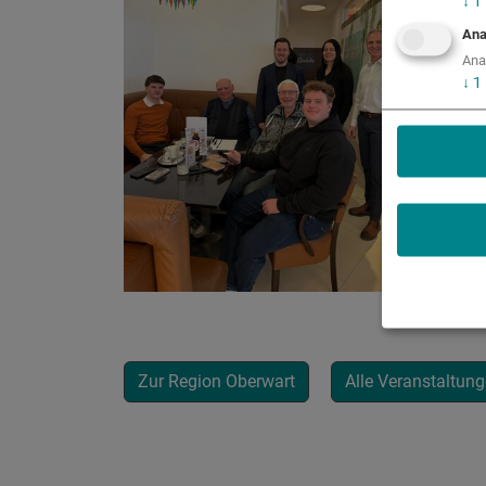
↓
1
Ana
Ana
↓
1
Zur Region Oberwart
Alle Veranstaltun