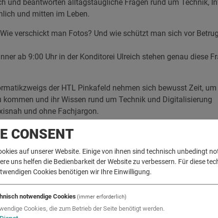
ch und beantworten alltagstaugliche Fragen rund um Technik, In
önlich und mitten im Leben.
 Wie verschickt man Fotos? Und wie schützt man sich vor Betru
ner ab 9:00 Uhr in der Konditorei Ulreich stehen genau diese F
ormatikzweigs der HTL Pinkafeld nehmen sich bewusst Zeit, um
u kommen und ihr Wissen rund um Technik und Digitalisierung
axisnah und ohne Fachjargon.
rtrag, sondern ein Begegnungsraum: ein Tisch, ein Gespräch und
IE CONSENT
n. Das Projekt zeigt, wie Digitalisierung generationenübergreife
ookies auf unserer Website. Einige von ihnen sind technisch unbedingt n
ustausch und echtes Miteinander.
e uns helfen die Bedienbarkeit der Website zu verbessern. Für diese tec
twendigen Cookies benötigen wir Ihre Einwilligung.
hnisch notwendige Cookies
(immer erforderlich)
wendige Cookies, die zum Betrieb der Seite benötigt werden.