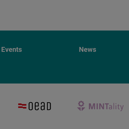
Events
News