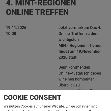
4. MINT-REGIONEN
ONLINE TREFFEN
19.11.2026
Jetzt vormerken: Das 4.
10:00
Online‑Treffen zu den
wichtigsten
MINT‑Regionen‑Themen
findet am 19.November
2026 statt!
Beim kommenden
Online‑Austausch geben
wir einen kompakten
Überblick zu
unterschiedlichen Themen
COOKIE CONSENT
und aktuelle
Entwicklungen aus den
Wir nutzen Cookies auf unserer Website. Einige von ihnen sind
Regionen.