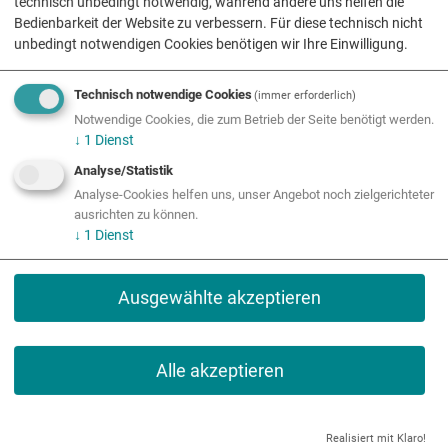
technisch unbedingt notwendig, während andere uns helfen die
Bedienbarkeit der Website zu verbessern. Für diese technisch nicht
unbedingt notwendigen Cookies benötigen wir Ihre Einwilligung.
Wir freuen uns auf den
Austausch!
Technisch notwendige Cookies
(immer erforderlich)
Notwendige Cookies, die zum Betrieb der Seite benötigt werden.
↓
1
Dienst
Analyse/Statistik
Alle Veranstaltungen
Analyse-Cookies helfen uns, unser Angebot noch zielgerichteter
ausrichten zu können.
↓
1
Dienst
Ausgewählte akzeptieren
MINT in Österreich
Alle akzeptieren
MINT-Regionen
Qualitätslabel
Realisiert mit Klaro!