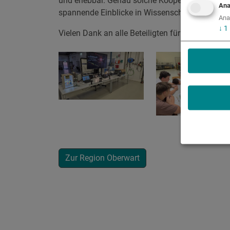
und erlebbar. Genau solche Kooperationen zwi
Ana
spannende Einblicke in Wissenschaft und Tech
Ana
↓
1
Vielen Dank an alle Beteiligten für einen gelu
Zur Region Oberwart