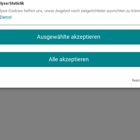
schen MINT-Schulen und MINT-Partnern ermöglichen
lyse/Statistik
nik und wecken Interesse an MINT-Themen.
lyse-Cookies helfen uns, unser Angebot noch zielgerichteter ausrichten zu könn
Dienst
ngenen Workshop-Tag! 👏
Ausgewählte akzeptieren
Alle akzeptieren
Reali