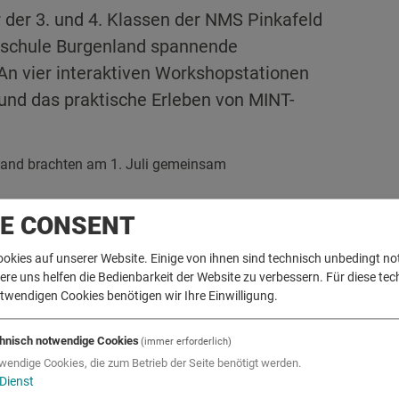
 der 3. und 4. Klassen der NMS Pinkafeld
hschule Burgenland spannende
n vier interaktiven Workshopstationen
und das praktische Erleben von MINT-
land brachten am 1. Juli gemeinsam
IE CONSENT
 konnten an vier interaktiven Workshopstationen
tdecken.
ookies auf unserer Website. Einige von ihnen sind technisch unbedingt n
stand und Materialien den Wärmeertrag?
e uns helfen die Bedienbarkeit der Website zu verbessern. Für diese tec
twendigen Cookies benötigen wir Ihre Einwilligung.
lt Kohlenstoff und wie kann er gespeichert werden?
u und der Sonnenuntergang rot?
ahr ?
hnisch notwendige Cookies
(immer erforderlich)
wendige Cookies, die zum Betrieb der Seite benötigt werden.
 wurden naturwissenschaftliche Zusammenhänge greifbar
Dienst