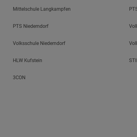
Mittelschule Langkampfen
PTS
PTS Niederndorf
Vol
Volksschule Niederndorf
Vol
HLW Kufstein
ST
3CON