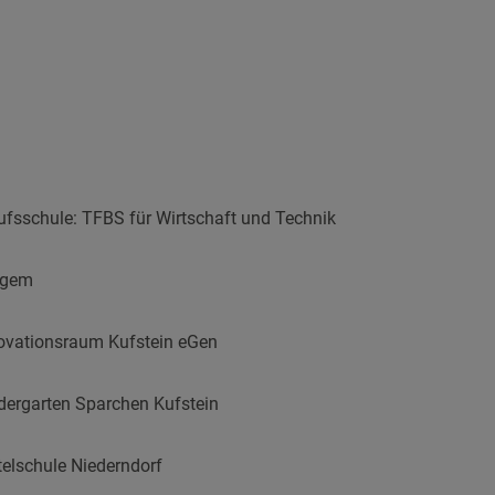
ufsschule: TFBS für Wirtschaft und Technik
fgem
ovationsraum Kufstein eGen
dergarten Sparchen Kufstein
telschule Niederndorf