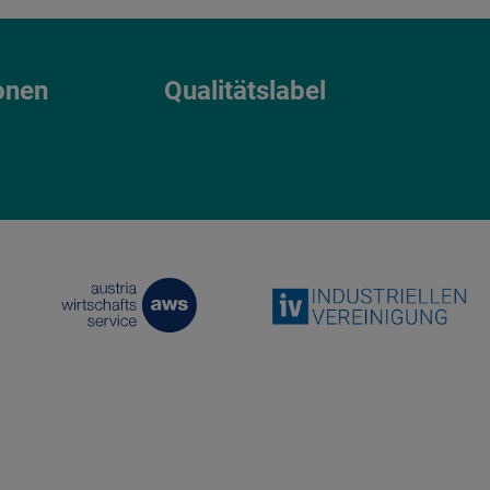
onen
Qualitätslabel