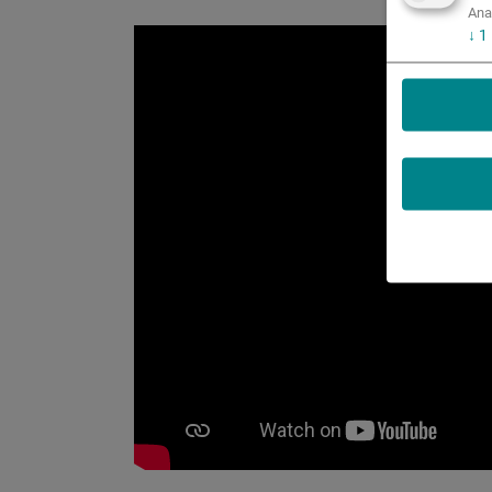
Ana
↓
1