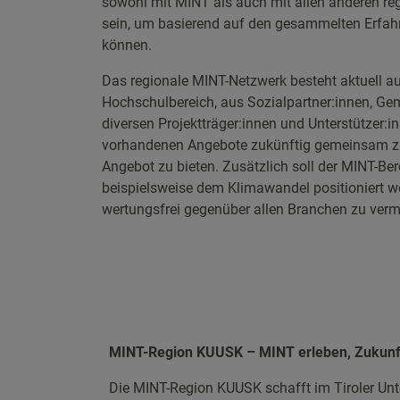
sowohl mit MINT als auch mit allen anderen r
sein, um basierend auf den gesammelten Erfahr
können.
Das regionale MINT-Netzwerk besteht aktuell a
Hochschulbereich, aus Sozialpartner:innen, Gem
diversen Projektträger:innen und Unterstützer:i
vorhandenen Angebote zukünftig gemeinsam zu b
Angebot zu bieten. Zusätzlich soll der MINT-Ber
beispielsweise dem Klimawandel positioniert w
wertungsfrei gegenüber allen Branchen zu verm
MINT-Region KUUSK – MINT erleben, Zukunft
Die MINT-Region KUUSK schafft im Tiroler Unte