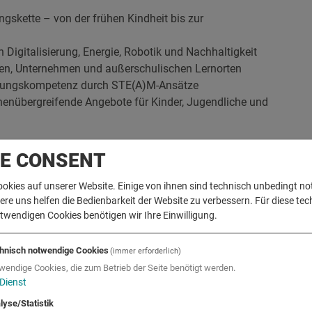
gskette – von der frühen Kindheit bis zur
Digitalisierung, Energie, Robotik und Nachhaltigkeit
en, Unternehmen und außerschulischen Lernorten
ösungskompetenz durch STE(A)M-Ansätze
onenübergreifende Angebote für Kinder, Jugendliche und
NT-Bildungslandschaft stärkt die MINT-Region KUUSK die
IE CONSENT
h die Verbindung von Bildung, Wirtschaft und
ie optimale Voraussetzungen, um junge Menschen für
ookies auf unserer Website. Einige von ihnen sind technisch unbedingt n
rgen zu fördern.
e uns helfen die Bedienbarkeit der Website zu verbessern. Für diese tec
twendigen Cookies benötigen wir Ihre Einwilligung.
hnisch notwendige Cookies
fen, Niederndorf, Niederndorferberg, Rettenschöss,
(immer erforderlich)
wendige Cookies, die zum Betrieb der Seite benötigt werden.
Dienst
lyse/Statistik