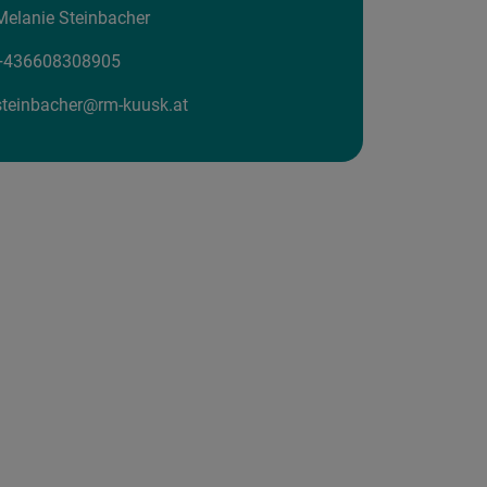
Melanie Steinbacher
+436608308905
steinbacher@rm-kuusk.at