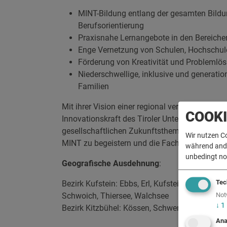
MINT-Bildung entlang der gesamten Bildun
Berufsorientierung
Praxisnahe Lernangebote in den Bereichen 
Enge Vernetzung von Schulen, Hochschul
Förderung von Kreativität und Probleml
Niederschwellige, inklusive und generati
Familien
Mit ihrer Vision einer regional vernetzten MI
COOK
Innovationskraft des Tiroler Unterlands. Durc
gesellschaftlichen Zukunftsthemen schafft s
Wir nutzen C
MINT zu begeistern und die Fachkräfte von mo
während ander
unbedingt no
Geografische Ausdehnung
:
Tec
Bezirk Kufstein: Ebbs, Erl, Kufstein, Langkamp
Schwoich, Thiersee, Walchsee
Not
↓
1
Bezirk Kitzbühel: Kössen, Schwendt
Ana