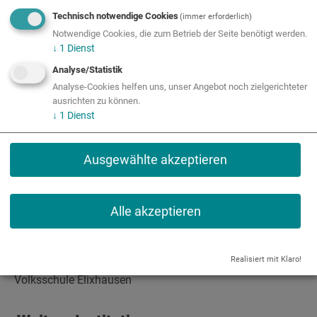
Technisch notwendige Cookies
(immer erforderlich)
Partner
Notwendige Cookies, die zum Betrieb der Seite benötigt werden.
↓
1
Dienst
Analyse/Statistik
Bildungseinrichtungen
Analyse-Cookies helfen uns, unser Angebot noch zielgerichteter
ausrichten zu können.
↓
1
Dienst
Mittelschule Eugendorf
Ausgewählte akzeptieren
Volksschule Eugendorf
Volksschule Hallwang
Alle akzeptieren
HBLA Ursprung
Realisiert mit Klaro!
Volksschule Elixhausen