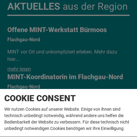
AKTUELLES
aus der Region
Offene MINT-Werkstatt Bürmoos
Flachgau-Nord
MINT vor Ort und unkompliziert erleben. Mehr dazu
hier....
zu Offene MINT-Werkstatt Bürmoos
mehr lesen
MINT-Koordinatorin im Flachgau-Nord
Flachgau-Nord
COOKIE CONSENT
Die neue MINT-Koordinatorin Tine Frauscher stellt sich
vor
Wir nutzen Cookies auf unserer Website. Einige von ihnen sind
zu MINT-Koordinatorin im Flachgau-Nord
mehr lesen
technisch unbedingt notwendig, während andere uns helfen die
Bedienbarkeit der Website zu verbessern. Für diese technisch nicht
unbedingt notwendigen Cookies benötigen wir Ihre Einwilligung.